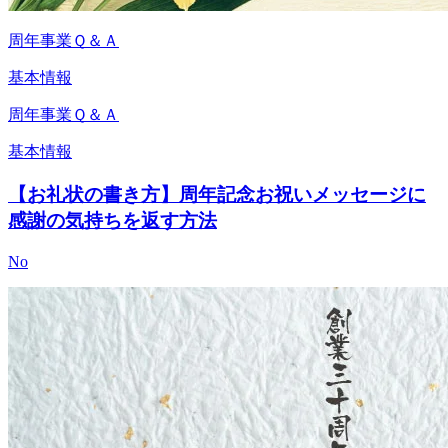
周年事業Ｑ＆Ａ
基本情報
周年事業Ｑ＆Ａ
基本情報
【お礼状の書き方】周年記念お祝いメッセージに
感謝の気持ちを返す方法
No