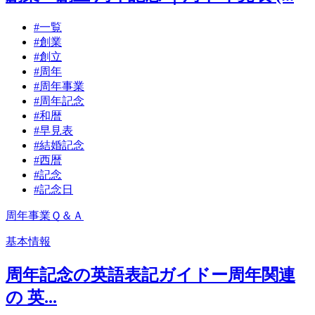
#
一覧
#
創業
#
創立
#
周年
#
周年事業
#
周年記念
#
和暦
#
早見表
#
結婚記念
#
西暦
#
記念
#
記念日
周年事業Ｑ＆Ａ
基本情報
周年記念の英語表記ガイドー周年関連
の 英...