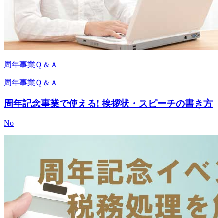
周年事業Ｑ＆Ａ
周年事業Ｑ＆Ａ
周年記念事業で使える! 挨拶状・スピーチの書き方
No