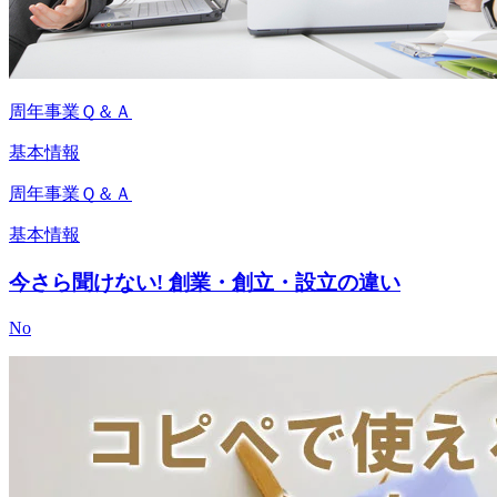
周年事業Ｑ＆Ａ
基本情報
周年事業Ｑ＆Ａ
基本情報
今さら聞けない! 創業・創立・設立の違い
No