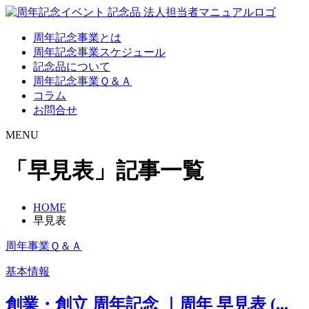
周年記念事業とは
周年記念事業スケジュール
記念品について
周年記念事業Ｑ＆Ａ
コラム
お問合せ
MENU
「早見表」記事一覧
HOME
早見表
周年事業Ｑ＆Ａ
基本情報
創業・創立 周年記念 ｜周年 早見表 (...