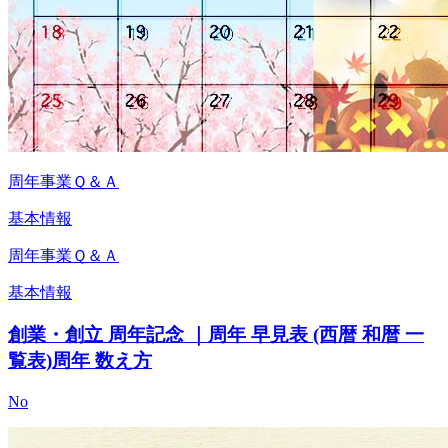
周年事業Ｑ＆Ａ
基本情報
周年事業Ｑ＆Ａ
基本情報
創業・創立 周年記念 ｜周年 早見表 (西暦 和暦 一
覧表)周年 数え方
No