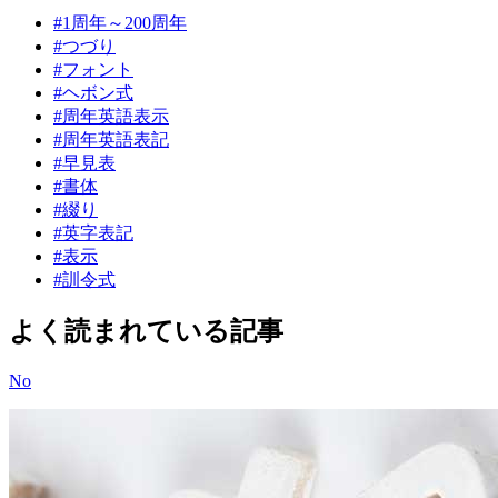
#
1周年～200周年
#
つづり
#
フォント
#
ヘボン式
#
周年英語表示
#
周年英語表記
#
早見表
#
書体
#
綴り
#
英字表記
#
表示
#
訓令式
よく読まれている記事
No